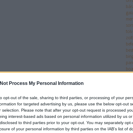
on t
bár
gala
men
sors
tol
zol
bef
best
bin
pan
boa
rha
pitt
Not Process My Personal Information
spe
cha
to opt-out of the sale, sharing to third parties, or processing of your per
és 
formation for targeted advertising by us, please use the below opt-out s
nol
r selection. Please note that after your opt-out request is processed y
chu
eing interest-based ads based on personal information utilized by us or
clic
disclosed to third parties prior to your opt-out. You may separately opt-
coo
losure of your personal information by third parties on the IAB’s list of
cso