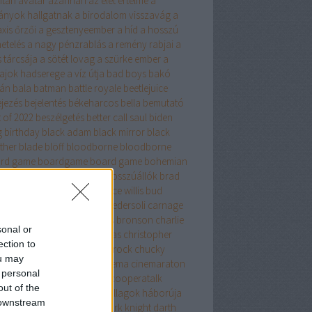
itan
avatar
azahriah
az élet értelme
a
ányok hallgatnak
a birodalom visszavág
a
xis őrzői
a gesztenyeember
a híd
a hosszú
etelés
a nagy pénzrablás
a remény rabjai
a
 tárcsája
a sötét lovag
a szürke ember
a
vajok hadserege
a víz útja
bad boys
bakó
tán
bala
batman
battle royale
beetlejuice
ejezés
bejelentés
békeharcos
bella
bemutató
 of 2022
beszélgetés
better call saul
biden
g
birthday
black adam
black mirror
black
ther
blade
blöff
bloodborne
bloodborne
rd game
boardgame
board game
bohemian
psody
bohóc
boldogság
bosszúállók
brad
breaking bad
bruce lee
bruce willis
bud
ncer
bulvár
byealex
carlo pedersoli
carnage
ndler
chandler bing
charles bronson
charlie
sonal or
a csokigyár
chatgpt
christmas
christopher
ection to
an
Christopher Nolan
chris rock
chucky
ou may
cky hewitt
chuck norris
cinema
cinemaraton
 personal
kbait
coco
cooperaboard
cooperatalk
out of the
peraTALK
cooperateam
csillagok háborúja
 downstream
ki
csuja imre
danny trejo
dark knight
darth