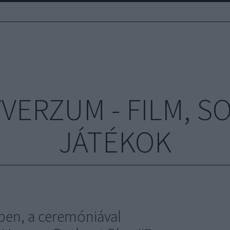
ERZUM - FILM, S
JÁTÉKOK
ben, a ceremóniával