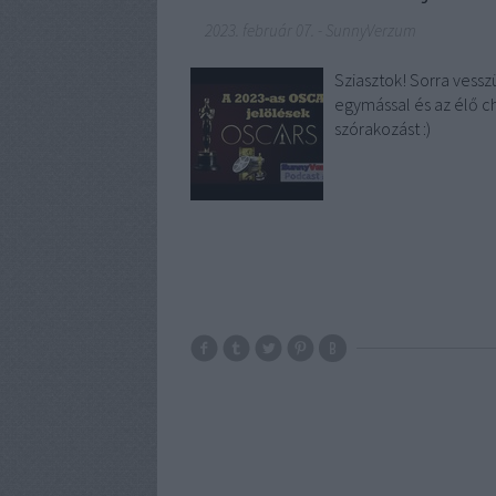
2023. február 07.
-
SunnyVerzum
Sziasztok! Sorra vessz
egymással és az élő c
szórakozást :)