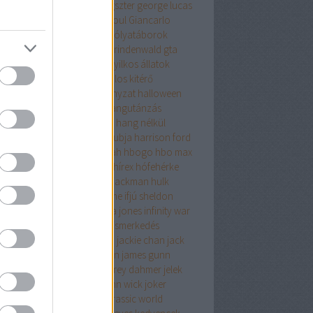
pár evelin
gemini man
gengszter
george lucas
oge Lucas
ghostbusters
ghoul
Giancarlo
osito
godzilla
gólyatábor
gólyatáborok
osz
gonosz halott
grincs
grindenwald
gta
rekkor
gyereknap
gyilkos
gyilkos állatok
nalhasadás
halálosztó
halálos kitérő
álsoron
hallgatói önkormányzat
halloween
ottak napja
hangeffektek
hangutánzás
gutánzó
hangya és darázs
hang nélkül
nibál
hannibal
harcosok klubja
harrison ford
ry potter
hawkeye
hawk tuah
hbogo
hbo max
lbound
hetedik
híd
hír
hírek
hírex
hófehérke
horror
horrorfilmek
hugh jackman
hulk
mor
időutazás
időutazós filme
ifjú sheldon
zából szerelem
ikrek
indiana jones
infinity war
uenszer
interjú
ishowspeed
ismerkedés
ertető
ítéletnap
ivan reitman
jackie chan
jack
holson
jacob
james cameron
james gunn
on momoa
játék
játékok
jeffrey dahmer
jelek
saw
jim carrey
joel
joe hill
john wick
joker
ileum
junior
jurassic park
jurassic world