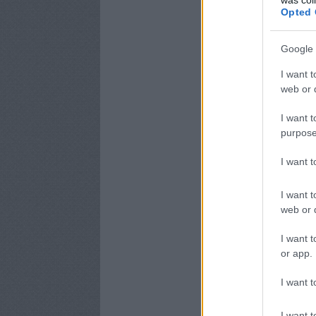
Opted 
Google 
I want t
web or d
I want t
purpose
I want 
I want t
web or d
I want t
or app.
I want t
I want t