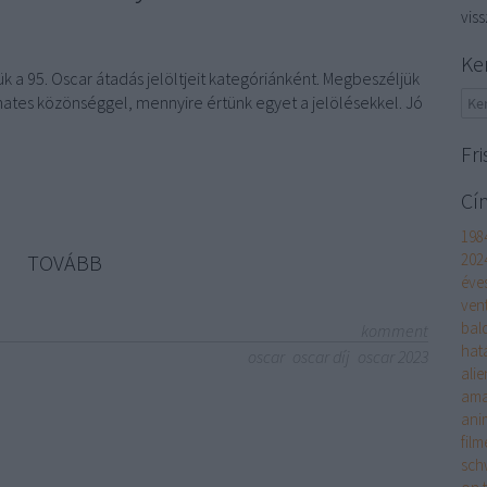
vis
Ke
ük a 95. Oscar átadás jelöltjeit kategóriánként. Megbeszéljük
hates közönséggel, mennyire értünk egyet a jelölésekkel. Jó
Fri
Cí
198
TOVÁBB
202
éve
ven
bal
komment
hat
oscar
oscar díj
oscar 2023
alie
am
ani
film
sch