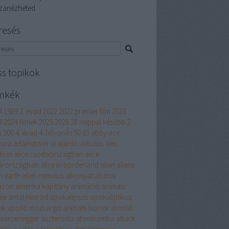
szanézheted.
resés
ss topikok
mkék
4
1989
2. évad
2022
2022 premier film
2023
4
2024 filmek
2025
2026
28 nappal később
2
s
300
4. évad
4. felvonás
50
65
abby
ace
tura
adamdriver
ai
ajánló
aktuális
alec
dwin
alice csodaországban
alice
árországban
alice in borderland
alien
aliens
n earth
alien romulus
alkonyat
állatok
azon
amerika kapitány
animáció
animals
me
antal nimród
apokalipszis
apokaliptikus
ek
apolló mozi
argo
arkham horror
arnold
warzenegger
aszteroida
atombomba
attack