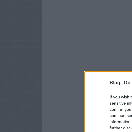
Blog -
Do 
If you wish 
sensitive in
confirm you
continue se
information 
further disc