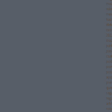
moz
nán
mex
haz
élet
örö
202
öss
pár
pas
csa
pod
pon
pos
apok
pre
quie
rag
regá
ark
rob