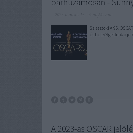
párhuzamosan - Sunny
2023. március 15.
-
SunnyVerzum
Sziasztok! A 95. OSCAR
és beszélgettünk a jel
A 2023-as OSCAR jelöl