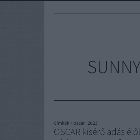
SUNNYV
Címkék
»
oscar_2023
OSCAR kísérő adás élő