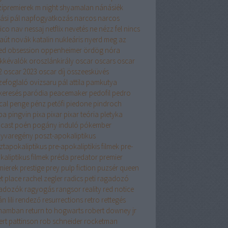
ipremierek
m night shyamalan
nánásiék
ási pál
napfogyatkozás
narcos
narcos
ico
nav
nessaj
netflix
nevetés
ne nézz fel
nincs
aút
novák katalin
nukleáris
nyerd meg az
ed
obsession
oppenheimer
ördög nóra
kkévalók
oroszlánkirály
oscar
oscars
oscar
2
oscar 2023
oscar díj
összeesküvés
zefoglaló
ovizsaru
pál attila
pamkutya
keresés
paródia
peacemaker
pedofil
pedro
cal
penge
pénz
petőfi
piedone
pindroch
ba
pingvin
pixa
pixar
pixar teória
pletyka
cast
poén
pogány induló
pókember
yvaregény
poszt-apokaliptikus
ztapokaliptikus
pre-apokaliptikis filmek
pre-
aliptikus filmek
préda
predator
premier
mierek
prestige
prey
pulp fiction
puzsér
queen
t place
rachel zegler
radics peti
ragadozó
adozók
ragyogás
rangsor
reality
red notice
n lili
rendező
resurrections
retro
rettegés
hamban
return to hogwarts
robert downey jr
ert pattinson
rob schneider
rocketman