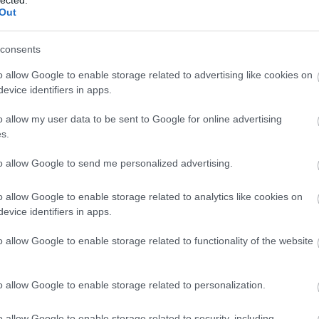
gás
Out
Ger
Esp
consents
gon
gye
o allow Google to enable storage related to advertising like cookies on
haj
evice identifiers in apps.
hal
hal
o allow my user data to be sent to Google for online advertising
han
s.
han
har
to allow Google to send me personalized advertising.
hel
hök
o allow Google to enable storage related to analytics like cookies on
hu
evice identifiers in apps.
iga
infl
o allow Google to enable storage related to functionality of the website
ism
nic
jas
o allow Google to enable storage related to personalization.
jig
jub
o allow Google to enable storage related to security, including