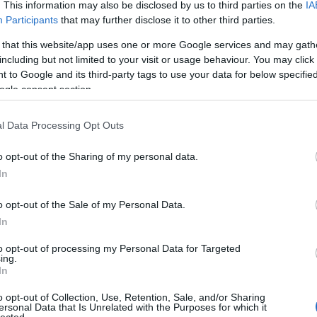
. This information may also be disclosed by us to third parties on the
IA
vad
Participants
that may further disclose it to other third parties.
dea
deni
 that this website/app uses one or more Google services and may gath
din
including but not limited to your visit or usage behaviour. You may click 
plu
 to Google and its third-party tags to use your data for below specifi
str
ogle consent section.
dum
dwa
l Data Processing Opt Outs
egye
ele
o opt-out of the Sharing of my personal data.
elt
202
In
sza
eter
o opt-out of the Sale of my Personal Data.
fant
In
feke
figh
to opt-out of processing my Personal Data for Targeted
ing.
fil
In
for
füg
o opt-out of Collection, Use, Retention, Sale, and/or Sharing
ád
ersonal Data that Is Unrelated with the Purposes for which it
lected.