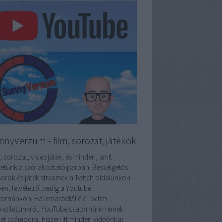
nnyVerzum - film, sorozat, játékok
, sorozat, videojáték, és minden, amit
retünk a szórakoztatóiparban. Beszélgetős
orok és játék streamek a Twitch oldalunkon
en, felvételről pedig a Youtube
tornánkon. Ha lemaradtál élő Twitch
vetítésünkről, YouTube csatornánk remek
ület számodra, hiszen itt minden videónkat