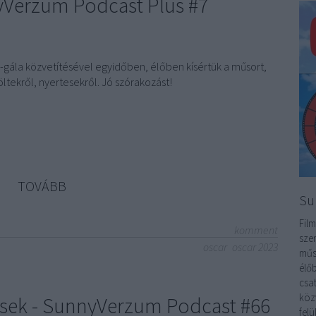
Verzum Podcast Plus #7
-gála közvetítésével egyidőben, élőben kísértük a műsort,
öltekről, nyertesekről. Jó szórakozást!
TOVÁBB
Su
Film
komment
sze
oscar
oscar 2023
műs
élőb
csa
köz
ések - SunnyVerzum Podcast #66
fel