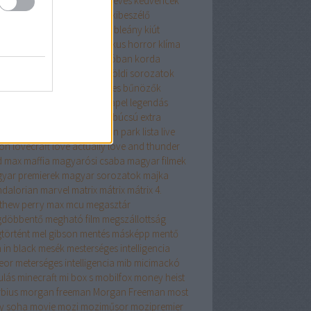
aszok
karácsony
keanu reeves
kedvencek
venc színész
Kevin Spacey
kibeszélő
somagolás
kicsomizó
kis hableány
kiút
sszikus
klasszikusok
klasszikus horror
klíma
kontroll
kopogás a kunyhóban
korda
vetlen színészek
kritika
külföldi sorozatok
ka jános
különösen veszélyes bűnözők
ntumánia
laár
la casa de papel
legendás
tok
legenda vagyok
legénybúcsú extra
jobb
leonardo dicaprio
linkin park
lista
live
ion
lovecraft
love actually
love and thunder
 max
maffia
magyarósi csaba
magyar filmek
yar premierek
magyar sorozatok
majka
dalorian
marvel
matrix
mátrix
mátrix 4.
thew perry
max
mcu
megasztár
döbbentő
megható film
megszállottság
történt
mel gibson
mentés másképp
mentő
 in black
mesék
mesterséges intelligencia
eor
meterséges intelligencia
mib
micimackó
ulás
minecraft
mi box s
mobilfox
money heist
bius
morgan freeman
Morgan Freeman
most
y soha
movie
mozi
moziműsor
mozipremier