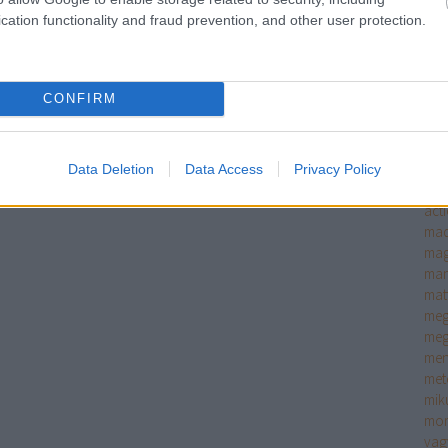
kam
cation functionality and fraud prevention, and other user protection.
ked
kic
kla
klip
CONFIRM
köz
kul
kva
álla
Data Deletion
Data Access
Privacy Policy
leg
act
mad
mag
man
mat
meg
meg
men
met
mik
mor
vag