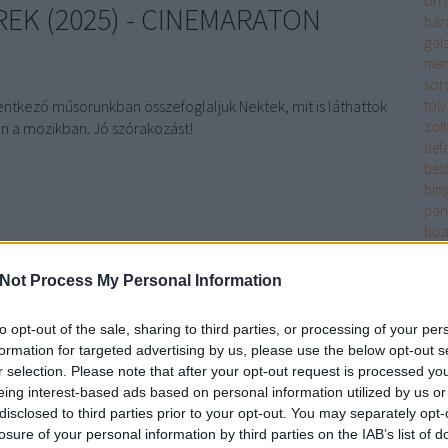
on t
REK (2025) - CINEMARATON
bár
gala
men
sors
entkező műsorunkban összefoglaljuk Nektek, mit is láthattok
tol
zol
n a mozikban. Jó szórakozást!
bef
best
bin
pan
boa
rha
TOVÁBB
pitt
Not Process My Personal Information
spe
cha
to opt-out of the sale, sharing to third parties, or processing of your per
és 
komment
formation for targeted advertising by us, please use the below opt-out s
Nol
i
filmek
mozipremier
premierek
moziműsor
mozipremierek
r selection. Please note that after your opt-out request is processed y
chu
eing interest-based ads based on personal information utilized by us or
clic
disclosed to third parties prior to your opt-out. You may separately opt-
coo
losure of your personal information by third parties on the IAB’s list of
EREK (2025) - CINEMARATON
cso