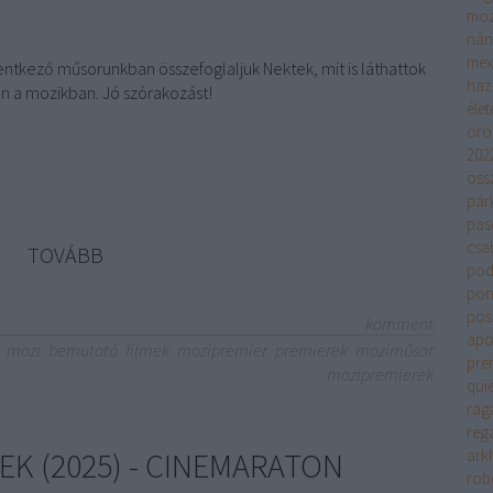
moz
nán
mex
entkező műsorunkban összefoglaljuk Nektek, mit is láthattok
haz
n a mozikban. Jó szórakozást!
élet
örö
202
öss
pár
pas
csa
TOVÁBB
pod
pon
pos
komment
apok
mozi
bemutató
filmek
mozipremier
premierek
moziműsor
pre
mozipremierek
quie
rag
regá
EK (2025) - CINEMARATON
ark
rob