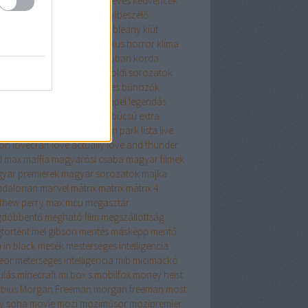
aszok
karácsony
keanu reeves
kedvencek
venc színész
Kevin Spacey
kibeszélő
somagolás
kicsomizó
kis hableány
kiút
sszikus
klasszikusok
klasszikus horror
klíma
kontroll
kopogás a kunyhóban
korda
vetlen színészek
kritika
külföldi sorozatok
ka jános
különösen veszélyes bűnözők
ntumánia
laár
la casa de papel
legendás
tok
legenda vagyok
legénybúcsú extra
jobb
leonardo dicaprio
linkin park
lista
live
ion
lovecraft
love actually
love and thunder
 max
maffia
magyarósi csaba
magyar filmek
yar premierek
magyar sorozatok
majka
dalorian
marvel
mátrix
matrix
mátrix 4.
thew perry
max
mcu
megasztár
döbbentő
megható film
megszállottság
történt
mel gibson
mentés másképp
mentő
 in black
mesék
mesterséges intelligencia
eor
meterséges intelligencia
mib
micimackó
ulás
minecraft
mi box s
mobilfox
money heist
bius
Morgan Freeman
morgan freeman
most
y soha
movie
mozi
moziműsor
mozipremier