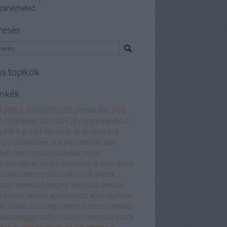
szanézheted.
resés
ss topikok
mkék
4
1989
2. évad
2022
2022 premier film
2023
4
2024 filmek
2025
2026
28 nappal később
2
s
300
4. évad
4. felvonás
50
65
abby
ace
tura
adamdriver
ai
ajánló
aktuális
alec
dwin
alice csodaországban
alice
árországban
alice in borderland
alien
aliens
n earth
alien romulus
alkonyat
állatok
azon
amerika kapitány
animáció
animals
me
antal nimród
apokalipszis
apokaliptikus
ek
apolló mozi
argo
arkham horror
arnold
warzenegger
aszteroida
atombomba
attack