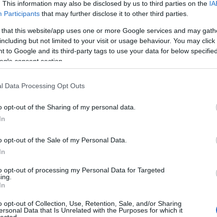
. This information may also be disclosed by us to third parties on the
IA
vad
Participants
that may further disclose it to other third parties.
dea
deni
 that this website/app uses one or more Google services and may gath
din
entkező műsorunkban összefoglaljuk Nektek, mit is láthattok
including but not limited to your visit or usage behaviour. You may click 
plu
n a mozikban. Jó szórakozást!
 to Google and its third-party tags to use your data for below specifi
str
ogle consent section.
dum
dwa
l Data Processing Opt Outs
egye
ele
o opt-out of the Sharing of my personal data.
elt
202
In
TOVÁBB
sza
eter
o opt-out of the Sale of my Personal Data.
fant
In
komment
feke
i
filmek
mozipremier
premierek
moziműsor
mozipremierek
figh
to opt-out of processing my Personal Data for Targeted
ing.
fil
In
for
K (2025) - CINEMARATON
füg
o opt-out of Collection, Use, Retention, Sale, and/or Sharing
ád
ersonal Data that Is Unrelated with the Purposes for which it
lected.