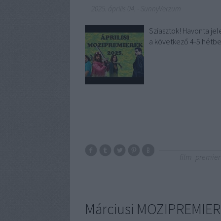
2025. április 04.
-
SunnyVerzum
Sziasztok! Havonta jel
a következő 4-5 hétbe
film
premier
Márciusi MOZIPREMIER