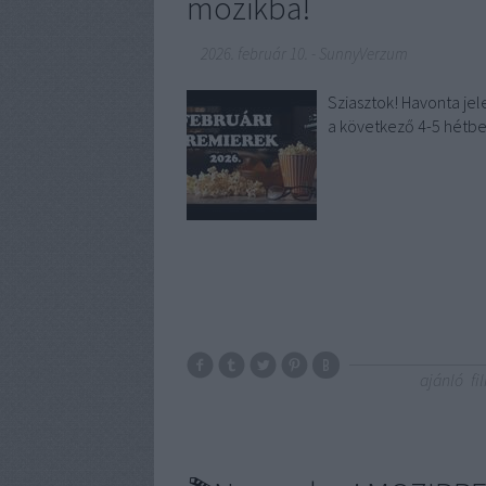
mozikba!
2026. február 10.
-
SunnyVerzum
Sziasztok! Havonta jel
a következő 4-5 hétbe
ajánló
fi