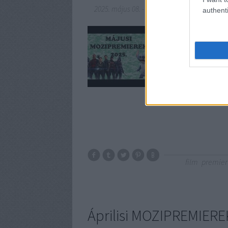
2025. május 08.
-
SunnyVerzum
authenti
Sziasztok! Havonta jel
a következő 4-5 hétbe
film
premier
Áprilisi MOZIPREMIER