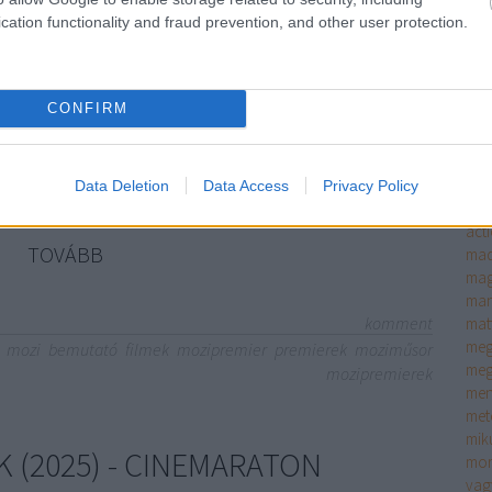
kam
cation functionality and fraud prevention, and other user protection.
ked
kic
entkező műsorunkban összefoglaljuk Nektek, mit is láthattok
kla
n a mozikban. Jó szórakozást!
klip
CONFIRM
köz
kul
kva
álla
Data Deletion
Data Access
Privacy Policy
leg
act
TOVÁBB
mad
mag
man
komment
mat
meg
mozi
bemutató
filmek
mozipremier
premierek
moziműsor
meg
mozipremierek
men
met
mik
EK (2025) - CINEMARATON
mor
vag