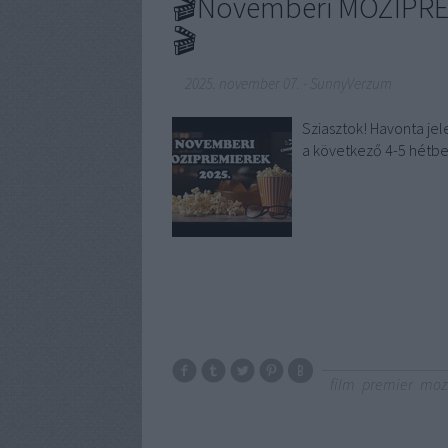
🎬Novemberi MOZIPRE
🎬
2025. november 07.
-
SunnyVerzum
Sziasztok! Havonta jel
a következő 4-5 hétbe
film
premier
moz