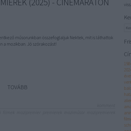
MIEREK (2025) - CINEMARATON
vis
Ke
entkező műsorunkban összefoglaljuk Nektek, mit is láthattok
Fri
n a mozikban. Jó szórakozást!
Cí
198
202
éve
ven
TOVÁBB
bal
hat
alie
komment
am
i
filmek
mozipremier
premierek
moziműsor
mozipremierek
ani
film
sch