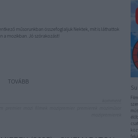
entkező műsorunkban összefoglaljuk Nektek, mit is láthattok
n a mozikban. Jó szórakozást!
TOVÁBB
Su
Film
komment
sze
lm
premier
mozi
filmek
mozipremier
premierek
moziműsor
műs
mozipremierek
élőb
csa
köz
fel