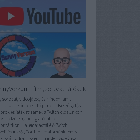
nnyVerzum - film, sorozat, játékok
, sorozat, videojáték, és minden, amit
retünk a szórakoztatóiparban. Beszélgetős
orok és játék streamek a Twitch oldalunkon
en, felvételről pedig a Youtube
tornánkon. Ha lemaradtál élő Twitch
vetítésünkről, YouTube csatornánk remek
ület számodra, hiszen itt minden videónkat