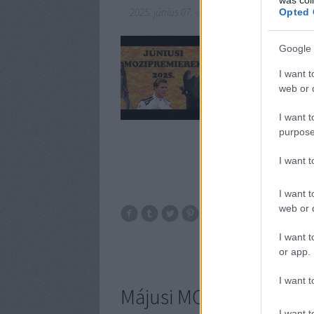
2025. június 07.
-
SunnyVerzum
Opted 
Sziasztok! Havonta jel
Google 
a következő 4-5 hétbe
I want t
web or d
I want t
purpose
I want 
I want t
web or d
film
premier
I want t
or app.
I want t
Májusi MOZIPREMIEREK
I want t