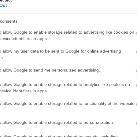
gás
Out
Ger
Esp
entkező műsorunkban összefoglaljuk Nektek, mit is láthattok
consents
gon
n a mozikban. Jó szórakozást!
gye
o allow Google to enable storage related to advertising like cookies on
haj
evice identifiers in apps.
hal
hal
o allow my user data to be sent to Google for online advertising
han
s.
han
har
TOVÁBB
to allow Google to send me personalized advertising.
hel
hök
o allow Google to enable storage related to analytics like cookies on
hu
komment
evice identifiers in apps.
iga
mozi
bemutató
filmek
mozipremier
premierek
moziműsor
infl
o allow Google to enable storage related to functionality of the website
mozipremierek
ism
nic
jas
o allow Google to enable storage related to personalization.
jig
 (2025) - CINEMARATON
jub
o allow Google to enable storage related to security, including