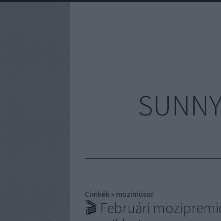
SUNNYV
Címkék
»
moziműsor
🎬 Februári mozipremie