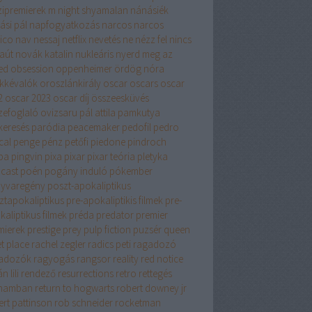
ipremierek
m night shyamalan
nánásiék
ási pál
napfogyatkozás
narcos
narcos
ico
nav
nessaj
netflix
nevetés
ne nézz fel
nincs
aút
novák katalin
nukleáris
nyerd meg az
ed
obsession
oppenheimer
ördög nóra
kkévalók
oroszlánkirály
oscar
oscars
oscar
2
oscar 2023
oscar díj
összeesküvés
zefoglaló
ovizsaru
pál attila
pamkutya
keresés
paródia
peacemaker
pedofil
pedro
cal
penge
pénz
petőfi
piedone
pindroch
ba
pingvin
pixa
pixar
pixar teória
pletyka
cast
poén
pogány induló
pókember
yvaregény
poszt-apokaliptikus
ztapokaliptikus
pre-apokaliptikis filmek
pre-
aliptikus filmek
préda
predator
premier
mierek
prestige
prey
pulp fiction
puzsér
queen
t place
rachel zegler
radics peti
ragadozó
adozók
ragyogás
rangsor
reality
red notice
n lili
rendező
resurrections
retro
rettegés
hamban
return to hogwarts
robert downey jr
ert pattinson
rob schneider
rocketman