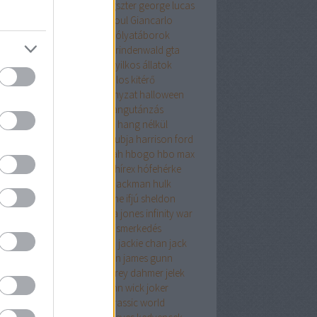
pár evelin
gemini man
gengszter
george lucas
oge Lucas
ghostbusters
ghoul
Giancarlo
osito
godzilla
gólyatábor
gólyatáborok
osz
gonosz halott
grincs
grindenwald
gta
rekkor
gyereknap
gyilkos
gyilkos állatok
nalhasadás
halálosztó
halálos kitérő
álsoron
hallgatói önkormányzat
halloween
ottak napja
hangeffektek
hangutánzás
gutánzó
hangya és darázs
hang nélkül
nibal
hannibál
harcosok klubja
harrison ford
ry potter
hawkeye
hawk tuah
hbogo
hbo max
lbound
hetedik
híd
hír
hírek
hírex
hófehérke
horror
horrorfilmek
hugh jackman
hulk
mor
időutazás
időutazós filme
ifjú sheldon
zából szerelem
ikrek
indiana jones
infinity war
uenszer
interjú
ishowspeed
ismerkedés
ertető
ítéletnap
ivan reitman
jackie chan
jack
holson
jacob
james cameron
james gunn
on momoa
játék
játékok
jeffrey dahmer
jelek
saw
jim carrey
joel
joe hill
john wick
joker
ileum
junior
jurassic park
jurassic world