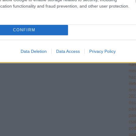
man
cation functionality and fraud prevention, and other user protection.
mat
meg
meg
men
CONFIRM
met
mik
mor
vag
Data Deletion
Data Access
Privacy Policy
moz
nán
mex
haz
élet
örö
202
öss
pár
pas
csa
pod
pon