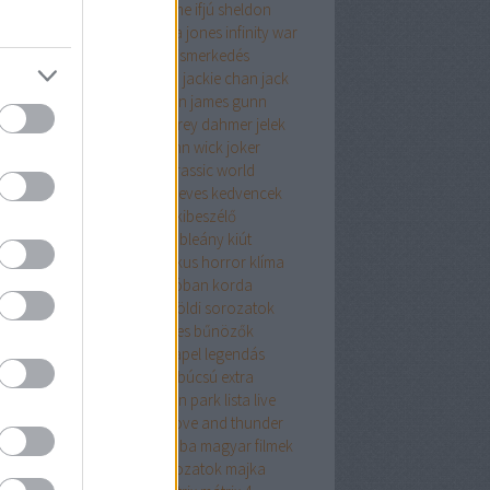
mor
időutazás
időutazós filme
ifjú sheldon
zából szerelem
ikrek
indiana jones
infinity war
uenszer
interjú
ishowspeed
ismerkedés
ertető
ítéletnap
ivan reitman
jackie chan
jack
holson
jacob
james cameron
james gunn
on momoa
játék
játékok
jeffrey dahmer
jelek
saw
jim carrey
joel
joe hill
john wick
joker
ileum
junior
jurassic park
jurassic world
aszok
karácsony
keanu reeves
kedvencek
venc színész
Kevin Spacey
kibeszélő
somagolás
kicsomizó
kis hableány
kiút
sszikus
klasszikusok
klasszikus horror
klíma
kontroll
kopogás a kunyhóban
korda
vetlen színészek
kritika
külföldi sorozatok
ka jános
különösen veszélyes bűnözők
ntumánia
laár
la casa de papel
legendás
tok
legenda vagyok
legénybúcsú extra
jobb
leonardo dicaprio
linkin park
lista
live
ion
lovecraft
love actually
love and thunder
 max
maffia
magyarósi csaba
magyar filmek
yar premierek
magyar sorozatok
majka