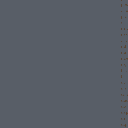
pos
apok
pre
quie
rag
regá
ark
rob
rom
róz
rey
ház
bal
skra
sno
sor
spi
spoi
ste
str
sup