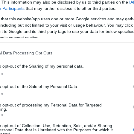
. This information may also be disclosed by us to third parties on the
IA
eter
zte a Netflix Út a pokol felé (Hellbound) című sorozatát,
Participants
that may further disclose it to other third parties.
fant
ris 71 éves lett, felidézzük kedvenc filmjeinket tőle. Bruce
feke
a is beszélgetünk kicsit. Twitchről a Facebook-ra költözött az
 that this website/app uses one or more Google services and may gath
figh
 is megosztjuk…
including but not limited to your visit or usage behaviour. You may click 
fil
 to Google and its third-party tags to use your data for below specifi
for
ogle consent section.
füg
ád
l Data Processing Opt Outs
gás
TOVÁBB
Ger
o opt-out of the Sharing of my personal data.
Esp
In
gon
komment
gye
r
sorozatok
filmek
talkshow
jackie chan
bruce lee
ed harris
haj
o opt-out of the Sale of my Personal Data.
alk-show
hellbound
squid game
sunnyverzum
út a pokol felé
hal
In
hal
han
to opt-out of processing my Personal Data for Targeted
ing.
han
In
har
hel
o opt-out of Collection, Use, Retention, Sale, and/or Sharing
ersonal Data that Is Unrelated with the Purposes for which it
hök
lected.