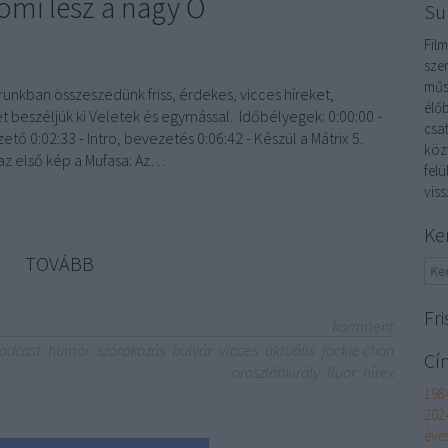
omi lesz a nagy Ő
Su
Film
sze
műs
unkban összeszedünk friss, érdekes, vicces híreket,
élőb
t beszéljük ki Veletek és egymással. Időbélyegek: 0:00:00 -
csa
tő 0:02:33 - Intro, bevezetés 0:06:42 - Készül a Mátrix 5.
köz
 az első kép a Mufasa: Az…
fel
vis
Ke
TOVÁBB
Fri
komment
odcast
humor
szórakozás
bulvár
vicces
aktuális
jackie chan
Cí
oroszlánkirály
fluor
hírex
198
202
éve