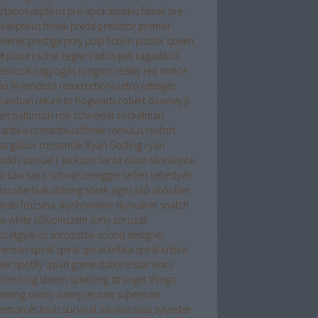
ztapokaliptikus
pre-apokaliptikis filmek
pre-
aliptikus filmek
préda
predator
premier
mierek
prestige
prey
pulp fiction
puzsér
queen
t place
rachel zegler
radics peti
ragadozó
adozók
ragyogás
rangsor
reality
red notice
n lili
rendező
resurrections
retro
rettegés
hamban
return to hogwarts
robert downey jr
ert pattinson
rob schneider
rocketman
antika
romantikus filmek
romulus
roxfort
sa gábor
rozsomák
Ryan Gosling
ryan
nolds
samuel l. jackson
santa claus
sárkányok
a
saw
sax x
schwarzenegger
se7en
sebestyén
ázs
she-hulk
shining
shrek
signs
siló
sírós film
bski fruzsina
skyshowtime
skywalker
snatch
w white
sólyomszem
sony
sorozat
ozatgyilkos
sorozatok
sound designer
derman
spirál
spiral
spiral kritika
spirál kritika
ler
spotify
squid game
stallone
star wars
phen king
steven spielberg
stranger things
eaming
sunny
sunnyverzum
superman
erman és louis
survival
survive
süsü
sylvester