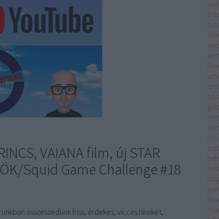
ven
bal
hat
alie
am
ani
film
sch
on t
bár
gala
men
sors
tol
GRINCS, VAIANA film, új STAR
zol
bef
ÖK/Squid Game Challenge #18
best
bin
pan
boa
rha
unkban összeszedünk friss, érdekes, vicces híreket,