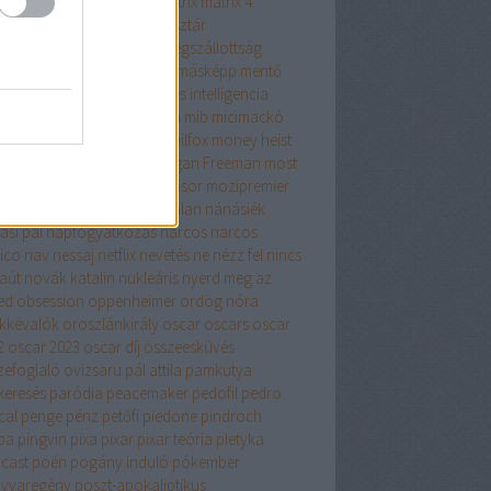
dalorian
marvel
mátrix
matrix
mátrix 4.
thew perry
max
mcu
megasztár
döbbentő
megható film
megszállottság
történt
mel gibson
mentés másképp
mentő
 in black
mesék
mesterséges intelligencia
eor
meterséges intelligencia
mib
micimackó
ulás
minecraft
mi box s
mobilfox
money heist
bius
morgan freeman
Morgan Freeman
most
y soha
movie
mozi
moziműsor
mozipremier
ipremierek
m night shyamalan
nánásiék
ási pál
napfogyatkozás
narcos
narcos
ico
nav
nessaj
netflix
nevetés
ne nézz fel
nincs
aút
novák katalin
nukleáris
nyerd meg az
ed
obsession
oppenheimer
ördög nóra
kkévalók
oroszlánkirály
oscar
oscars
oscar
2
oscar 2023
oscar díj
összeesküvés
zefoglaló
ovizsaru
pál attila
pamkutya
keresés
paródia
peacemaker
pedofil
pedro
cal
penge
pénz
petőfi
piedone
pindroch
ba
pingvin
pixa
pixar
pixar teória
pletyka
cast
poén
pogány induló
pókember
yvaregény
poszt-apokaliptikus