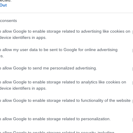
hu
Out
iga
infl
consents
ism
nic
o allow Google to enable storage related to advertising like cookies on
jas
evice identifiers in apps.
jig
jub
o allow my user data to be sent to Google for online advertising
kam
s.
ked
kic
to allow Google to send me personalized advertising.
kla
klip
o allow Google to enable storage related to analytics like cookies on
köz
evice identifiers in apps.
kul
kva
o allow Google to enable storage related to functionality of the website
álla
leg
act
o allow Google to enable storage related to personalization.
mad
mag
o allow Google to enable storage related to security, including