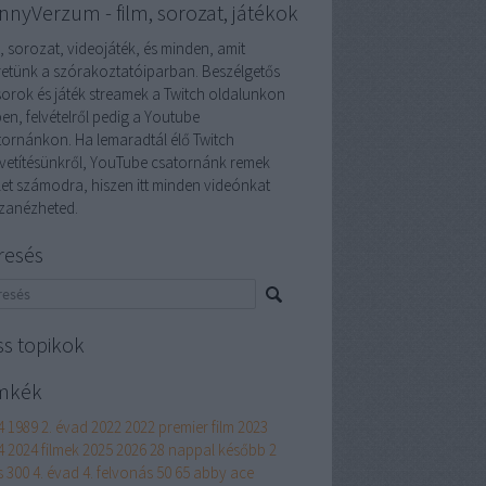
nnyVerzum - film, sorozat, játékok
, sorozat, videojáték, és minden, amit
retünk a szórakoztatóiparban. Beszélgetős
orok és játék streamek a Twitch oldalunkon
en, felvételről pedig a Youtube
tornánkon. Ha lemaradtál élő Twitch
vetítésünkről, YouTube csatornánk remek
ület számodra, hiszen itt minden videónkat
szanézheted.
resés
ss topikok
mkék
4
1989
2. évad
2022
2022 premier film
2023
4
2024 filmek
2025
2026
28 nappal később
2
s
300
4. évad
4. felvonás
50
65
abby
ace