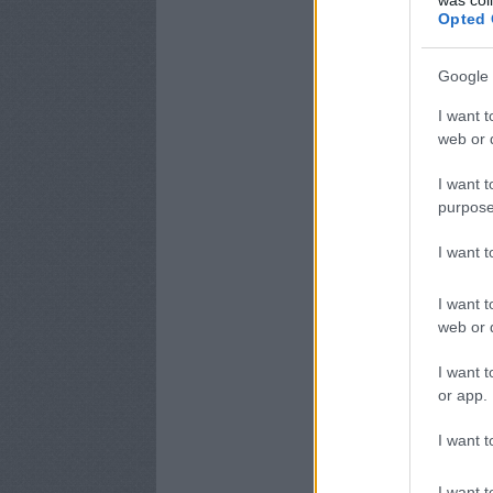
Opted 
Google 
I want t
web or d
I want t
purpose
I want 
I want t
web or d
I want t
or app.
I want t
I want t