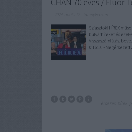
CHAN 70 éves / Fluor T
2024. április 12.
-
SunnyVerzum
Sziasztok! HÍREX műsor
bulvárhíreket és ezeke
Visszaszámlálás, beveze
0:16:10 - Megérkezett
érdekes
hírek
p