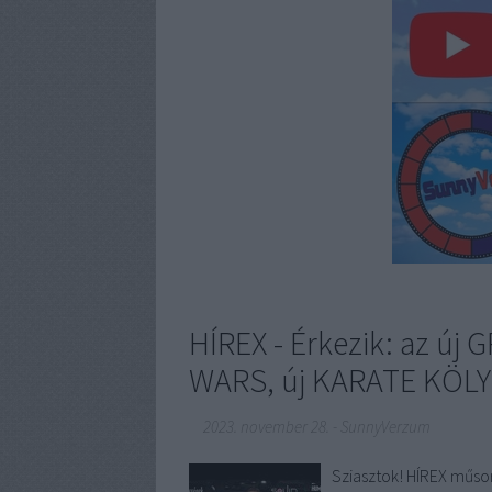
HÍREX - Érkezik: az új 
WARS, új KARATE KÖLY
2023. november 28.
-
SunnyVerzum
Sziasztok! HÍREX műsor