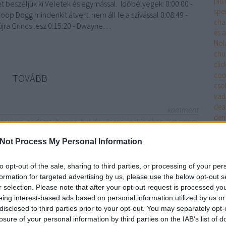
pitt
t beszéljük ki Veletek és egymással. Időbélyegek: 0:00:00 -
spe
oop Dogg mindenkit átvert: nem áll le a szívással 0:08:49 -
cha
újra Grincs lesz 0:15:20 - Dwayne…
és 
Nol
chu
clic
coo
TOVÁBB
cso
vad
dea
komment
deni
tar wars
podcast
humor
bulvár
vicces
jackie chan
jim carrey
din
kibeszélő
grincs
squid game
hírex
plu
Not Process My Personal Information
str
dum
to opt-out of the sale, sharing to third parties, or processing of your per
ound) * Ed Harris 71 éves *
dwa
formation for targeted advertising by us, please use the below opt-out s
egye
ne - SunnyVerzum Podcast #6
r selection. Please note that after your opt-out request is processed y
ele
eing interest-based ads based on personal information utilized by us or
elt
disclosed to third parties prior to your opt-out. You may separately opt-
202
losure of your personal information by third parties on the IAB’s list of
sza