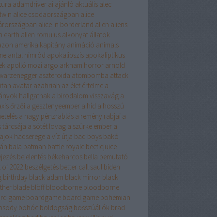
tura
adamdriver
ai
ajánló
aktuális
alec
dwin
alice csodaországban
alice
árországban
alice in borderland
alien
aliens
n earth
alien romulus
alkonyat
állatok
azon
amerika kapitány
animáció
animals
me
antal nimród
apokalipszis
apokaliptikus
ek
apolló mozi
argo
arkham horror
arnold
warzenegger
aszteroida
atombomba
attack
itan
avatar
azahriah
az élet értelme
a
ányok hallgatnak
a birodalom visszavág
a
xis őrzői
a gesztenyeember
a híd
a hosszú
etelés
a nagy pénzrablás
a remény rabjai
a
 tárcsája
a sötét lovag
a szürke ember
a
vajok hadserege
a víz útja
bad boys
bakó
tán
bala
batman
battle royale
beetlejuice
ejezés
bejelentés
békeharcos
bella
bemutató
 of 2022
beszélgetés
better call saul
biden
g
birthday
black adam
black mirror
black
ther
blade
blöff
bloodborne
bloodborne
rd game
boardgame
board game
bohemian
psody
bohóc
boldogság
bosszúállók
brad