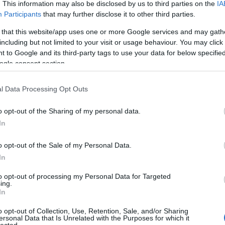
. This information may also be disclosed by us to third parties on the
IA
vad
Participants
that may further disclose it to other third parties.
dea
deni
 that this website/app uses one or more Google services and may gath
din
including but not limited to your visit or usage behaviour. You may click 
plu
 to Google and its third-party tags to use your data for below specifi
str
ogle consent section.
dum
dwa
l Data Processing Opt Outs
egye
ele
o opt-out of the Sharing of my personal data.
elt
202
In
sza
eter
o opt-out of the Sale of my Personal Data.
fant
In
feke
figh
to opt-out of processing my Personal Data for Targeted
ing.
fil
In
for
füg
o opt-out of Collection, Use, Retention, Sale, and/or Sharing
ád
ersonal Data that Is Unrelated with the Purposes for which it
lected.