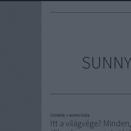
SUNNYV
Címkék
»
aszteroida
Itt a világvége? Mind