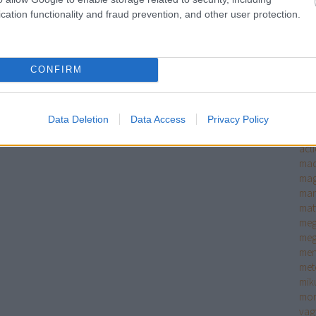
kam
cation functionality and fraud prevention, and other user protection.
ked
kic
kla
klip
CONFIRM
köz
kul
kva
álla
Data Deletion
Data Access
Privacy Policy
leg
act
mad
mag
man
mat
meg
meg
men
met
mik
mor
vag