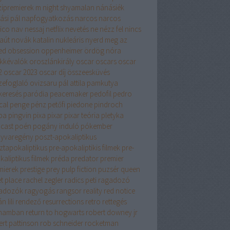
ipremierek
m night shyamalan
nánásiék
ási pál
napfogyatkozás
narcos
narcos
ico
nav
nessaj
netflix
nevetés
ne nézz fel
nincs
aút
novák katalin
nukleáris
nyerd meg az
ed
obsession
oppenheimer
ördög nóra
kkévalók
oroszlánkirály
oscar
oscars
oscar
2
oscar 2023
oscar díj
összeesküvés
zefoglaló
ovizsaru
pál attila
pamkutya
keresés
paródia
peacemaker
pedofil
pedro
cal
penge
pénz
petőfi
piedone
pindroch
ba
pingvin
pixa
pixar
pixar teória
pletyka
cast
poén
pogány induló
pókember
yvaregény
poszt-apokaliptikus
ztapokaliptikus
pre-apokaliptikis filmek
pre-
aliptikus filmek
préda
predator
premier
mierek
prestige
prey
pulp fiction
puzsér
queen
t place
rachel zegler
radics peti
ragadozó
adozók
ragyogás
rangsor
reality
red notice
n lili
rendező
resurrections
retro
rettegés
hamban
return to hogwarts
robert downey jr
ert pattinson
rob schneider
rocketman