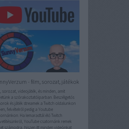
nnyVerzum - film, sorozat, játékok
, sorozat, videojáték, és minden, amit
retünk a szórakoztatóiparban. Beszélgetős
orok és játék streamek a Twitch oldalunkon
en, felvételről pedig a Youtube
tornánkon. Ha lemaradtál élő Twitch
vetítésünkről, YouTube csatornánk remek
ület számodra, hiszen itt minden videónkat