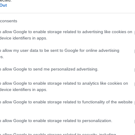
gás
Out
Ger
Esp
consents
gon
gye
o allow Google to enable storage related to advertising like cookies on
haj
evice identifiers in apps.
hal
hal
o allow my user data to be sent to Google for online advertising
han
s.
han
har
to allow Google to send me personalized advertising.
hel
hök
o allow Google to enable storage related to analytics like cookies on
hu
evice identifiers in apps.
iga
infl
o allow Google to enable storage related to functionality of the website
ism
nic
jas
o allow Google to enable storage related to personalization.
jig
jub
o allow Google to enable storage related to security, including