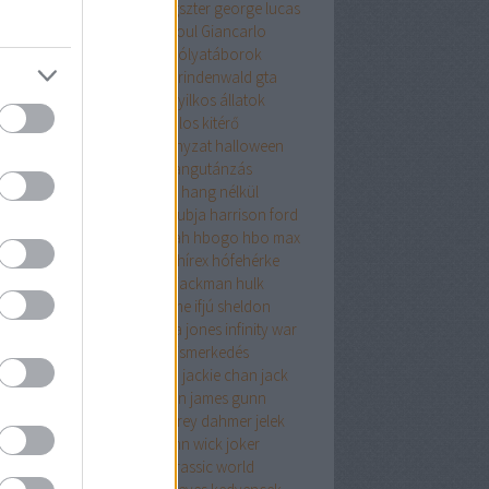
pár evelin
gemini man
gengszter
george lucas
oge Lucas
ghostbusters
ghoul
Giancarlo
osito
godzilla
gólyatábor
gólyatáborok
osz
gonosz halott
grincs
grindenwald
gta
rekkor
gyereknap
gyilkos
gyilkos állatok
nalhasadás
halálosztó
halálos kitérő
álsoron
hallgatói önkormányzat
halloween
ottak napja
hangeffektek
hangutánzás
gutánzó
hangya és darázs
hang nélkül
nibal
hannibál
harcosok klubja
harrison ford
ry potter
hawkeye
hawk tuah
hbogo
hbo max
lbound
hetedik
híd
hír
hírek
hírex
hófehérke
horror
horrorfilmek
hugh jackman
hulk
mor
időutazás
időutazós filme
ifjú sheldon
zából szerelem
ikrek
indiana jones
infinity war
uenszer
interjú
ishowspeed
ismerkedés
ertető
ítéletnap
ivan reitman
jackie chan
jack
holson
jacob
james cameron
james gunn
on momoa
játék
játékok
jeffrey dahmer
jelek
saw
jim carrey
joel
joe hill
john wick
joker
ileum
junior
jurassic park
jurassic world