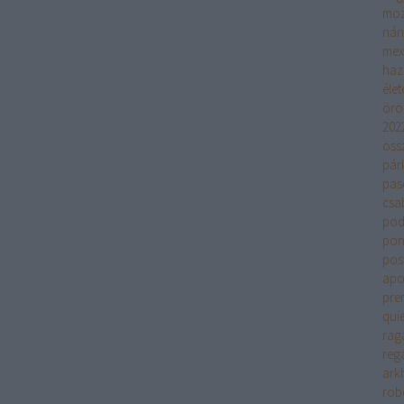
moz
nán
mex
haz
élet
örö
202
öss
pár
pas
csa
pod
pon
pos
apok
pre
quie
rag
regá
ark
rob