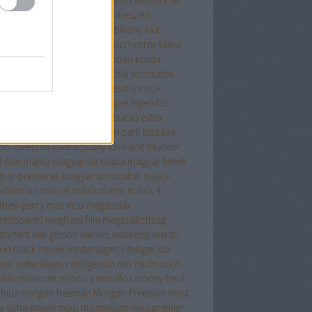
aszok
karácsony
keanu reeves
kedvencek
venc színész
Kevin Spacey
kibeszélő
somagolás
kicsomizó
kis hableány
kiút
sszikus
klasszikusok
klasszikus horror
klíma
kontroll
kopogás a kunyhóban
korda
vetlen színészek
kritika
külföldi sorozatok
ka jános
különösen veszélyes bűnözők
ntumánia
laár
la casa de papel
legendás
tok
legenda vagyok
legénybúcsú extra
jobb
leonardo dicaprio
linkin park
lista
live
ion
lovecraft
love actually
love and thunder
 max
maffia
magyarósi csaba
magyar filmek
yar premierek
magyar sorozatok
majka
dalorian
marvel
mátrix
matrix
mátrix 4.
thew perry
max
mcu
megasztár
döbbentő
megható film
megszállottság
történt
mel gibson
mentés másképp
mentő
 in black
mesék
mesterséges intelligencia
eor
meterséges intelligencia
mib
micimackó
ulás
minecraft
mi box s
mobilfox
money heist
bius
morgan freeman
Morgan Freeman
most
y soha
movie
mozi
moziműsor
mozipremier