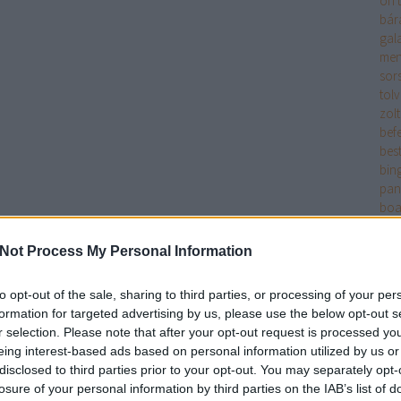
on t
bár
gala
men
sors
tol
zol
bef
best
bin
pan
boa
rha
pitt
Not Process My Personal Information
spe
cha
to opt-out of the sale, sharing to third parties, or processing of your per
és 
formation for targeted advertising by us, please use the below opt-out s
Nol
r selection. Please note that after your opt-out request is processed y
chu
eing interest-based ads based on personal information utilized by us or
clic
disclosed to third parties prior to your opt-out. You may separately opt-
coo
losure of your personal information by third parties on the IAB’s list of
cso