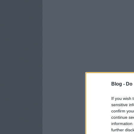
Blog -
Do 
If you wish 
sensitive in
confirm you
continue se
information 
further disc