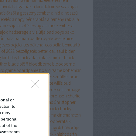
itan
avatar
azahriah
az élet értelme
a
ányok hallgatnak
a birodalom visszavág
a
xis őrzői
a gesztenyeember
a híd
a hosszú
etelés
a nagy pénzrablás
a remény rabjai
a
 tárcsája
a sötét lovag
a szürke ember
a
vajok hadserege
a víz útja
bad boys
bakó
tán
bala
batman
battle royale
beetlejuice
ejezés
bejelentés
békeharcos
bella
bemutató
 of 2022
beszélgetés
better call saul
biden
g
birthday
black adam
black mirror
black
ther
blade
blöff
bloodborne
bloodborne
rd game
boardgame
board game
bohemian
psody
bohóc
boldogság
bosszúállók
brad
breaking bad
bruce lee
bruce willis
bud
ncer
bulvár
byealex
carlo pedersoli
carnage
ndler
chandler bing
charles bronson
charlie
sonal or
a csokigyár
chatgpt
christmas
Christopher
ection to
an
christopher nolan
chris rock
chucky
ou may
cky hewitt
chuck norris
cinema
cinemaraton
 personal
kbait
coco
cooperaboard
cooperatalk
out of the
peraTALK
cooperateam
csillagok háborúja
 downstream
ki
csuja imre
danny trejo
dark knight
darth