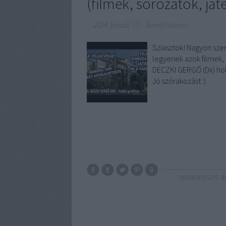
(filmek, sorozatok, ját
2024. január 17.
-
SunnyVerzum
Sziasztok! Nagyon sz
legyenek azok filmek,
DECZKI GERGŐ (Dk) hobb
Jó szórakozást :)
apokalipszis
k