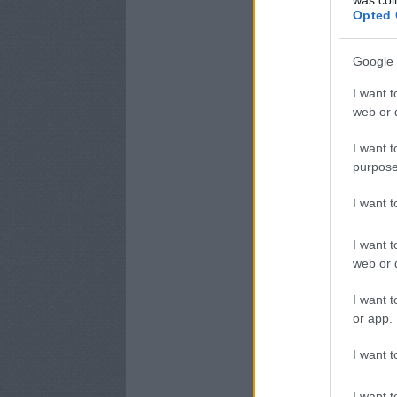
Opted 
Google 
I want t
web or d
I want t
purpose
I want 
I want t
web or d
I want t
or app.
I want t
I want t