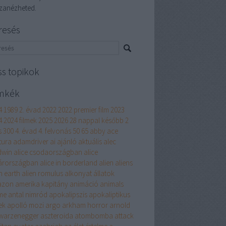
szanézheted.
resés
ss topikok
mkék
4
1989
2. évad
2022
2022 premier film
2023
4
2024 filmek
2025
2026
28 nappal később
2
s
300
4. évad
4. felvonás
50
65
abby
ace
tura
adamdriver
ai
ajánló
aktuális
alec
dwin
alice csodaországban
alice
árországban
alice in borderland
alien
aliens
n earth
alien romulus
alkonyat
állatok
azon
amerika kapitány
animáció
animals
me
antal nimród
apokalipszis
apokaliptikus
ek
apolló mozi
argo
arkham horror
arnold
warzenegger
aszteroida
atombomba
attack