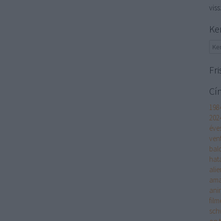
vis
Ke
Fri
Cí
198
202
éve
ven
bal
hat
alie
am
ani
film
sch