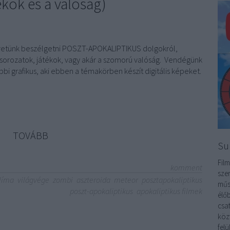
ékok és a valóság)
eretünk beszélgetni POSZT-APOKALIPTIKUS dolgokról,
 sorozatok, játékok, vagy akár a szomorú valóság. Vendégünk
i grafikus, aki ebben a témakörben készít digitális képeket.
TOVÁBB
Su
Film
komment
sze
líma
világvége
zombi
aszteroida
meteor
posztapokaliptikus
műs
poszt-apokaliptikus
apokaliptikus filmek
élőb
csa
köz
fel